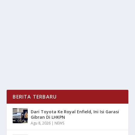
BATERAI AI ION BISA TAHAN SAMPAI 30
TAHUN
oleh
LiputanMasa 24
|
Feb 3, 2025
|
DIGITAL
|
0
|
Baterai AI Ion Bisa Tahan Sampai 30 Tahun Dan Hal
Ini Juga Bisa Membantu Untuk Mengurangi Limbah...
BACA SELENGKAPNYA
BERITA TERBARU
Dari Toyota Ke Royal Enfield, Ini Isi Garasi
Gibran Di LHKPN
Agu 8, 2026
|
NEWS