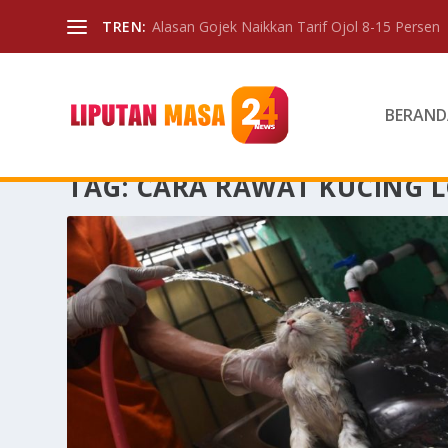
TREN:
Alasan Gojek Naikkan Tarif Ojol 8-15 Persen
BERAND
TAG:
CARA RAWAT KUCING 