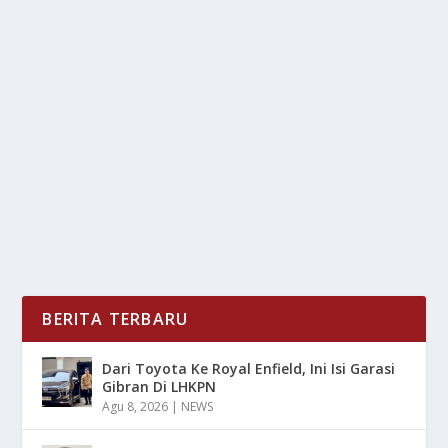
CRAWFORD BONGKAR RAHASIA SUKSES
TUMBANGKAN CANELO!
oleh
mimin1 penulis
|
Mei 14, 2026
|
SPORT
|
0
|
Crawford Bongkar Rahasia Sukses Tumbangkan
Canelo Dengan Berbagai Strategi Yang Wajib kalian...
BACA SELENGKAPNYA
BERITA TERBARU
Dari Toyota Ke Royal Enfield, Ini Isi Garasi
Gibran Di LHKPN
Agu 8, 2026
|
NEWS