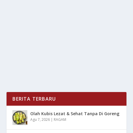
PERAN EVALUASI RUTIN DALAM STRATEGI
NASIONAL PENURUNAN STUNTING
oleh
LiputanMasa 24
|
Jun 2, 2025
|
NEWS
|
0
|
Peran Evaluasi Rutin Sangat Ditekankan Oleh Menteri
Kependudukan Dan Pembangunan Keluarga/BKKBN...
BACA SELENGKAPNYA
BERITA TERBARU
Olah Kubis Lezat & Sehat Tanpa Di Goreng
Agu 7, 2026
|
RAGAM