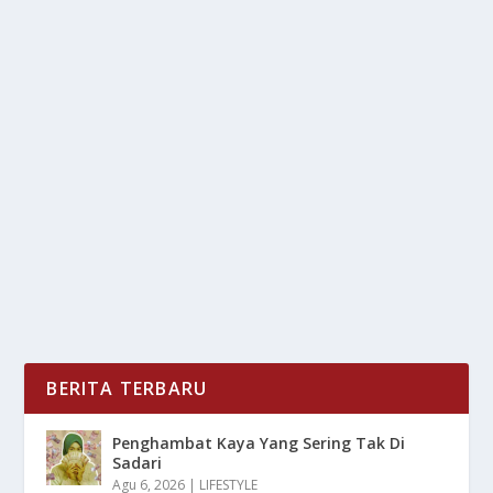
BULU MATA VIRAL! GHOST, ANIME &
NATURAL JADI FAVORIT TAHUN INI
oleh
LiputanMasa 24
|
Agu 3, 2025
|
RAGAM
|
0
|
Bulu Mata telah menjadi fokus utama dalam tren
kecantikan tahun ini, perannya sangat signifikan...
BACA SELENGKAPNYA
BERITA TERBARU
Penghambat Kaya Yang Sering Tak Di
Sadari
Agu 6, 2026
|
LIFESTYLE