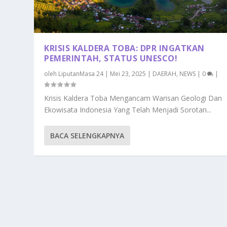
KRISIS KALDERA TOBA: DPR INGATKAN
PEMERINTAH, STATUS UNESCO!
oleh
LiputanMasa 24
|
Mei 23, 2025
|
DAERAH
,
NEWS
|
0
|
Krisis Kaldera Toba Mengancam Warisan Geologi Dan
Ekowisata Indonesia Yang Telah Menjadi Sorotan...
BACA SELENGKAPNYA