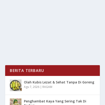
MODUS BARU PENIPUAN DI GMAIL
oleh
LiputanMasa 24
|
Apr 30, 2025
|
DIGITAL
|
0
|
Modus Baru Penipuan Di Gmail Wajib Di Ketahui Oleh
Para Pengguna Karena Tampilannya Mirip...
BACA SELENGKAPNYA
BERITA TERBARU
Olah Kubis Lezat & Sehat Tanpa Di Goreng
Agu 7, 2026
|
RAGAM
Penghambat Kaya Yang Sering Tak Di