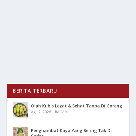
4-2 BENFICA & MADRID: 2 PEMAIN DI USIR,
KIPER IKUT CETAK GOL
oleh
mimin1 penulis
|
Jan 29, 2026
|
BOLA
|
0
|
4-2 Benfica & Madrid: 2 Pemain Di Usir, Kiper Ikut
Cetak Gol Dari Berbagai Drama Pada...
BACA SELENGKAPNYA
BERITA TERBARU
Olah Kubis Lezat & Sehat Tanpa Di Goreng
Agu 7, 2026
|
RAGAM
Penghambat Kaya Yang Sering Tak Di
Sadari