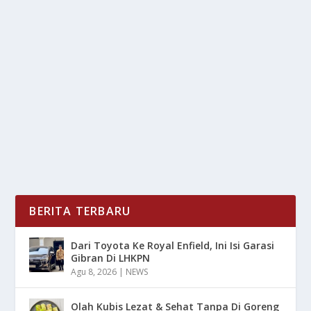
TIMNAS INDONESIA LOLOS PIALA DUNIA:
HINGGA AHMED DICORET FIFA
oleh
LiputanMasa 24
|
Apr 24, 2025
|
BOLA
,
NEWS
,
SPORT
|
0
|
Timnas Indonesia baru-baru ini membuat sejarah
dengan lolos ke Piala Dunia setelah penantian...
BACA SELENGKAPNYA
BERITA TERBARU
Dari Toyota Ke Royal Enfield, Ini Isi Garasi
Gibran Di LHKPN
Agu 8, 2026
|
NEWS
Olah Kubis Lezat & Sehat Tanpa Di Goreng