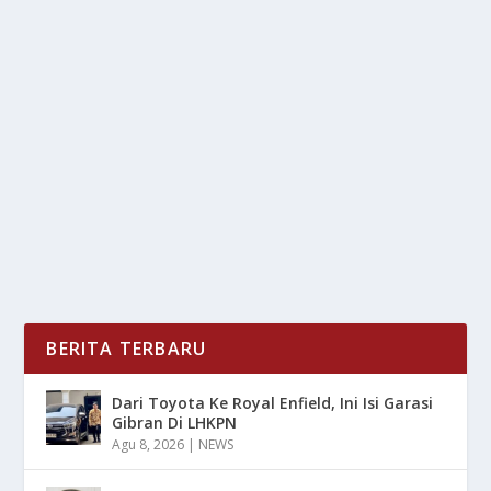
BENARKAH TISU BAMBU RAMAH
LINGKUNGAN? CEK FAKTANYA!
oleh
mimin1 penulis
|
Apr 7, 2026
|
RAGAM
|
0
|
Benarkah Tisu Bambu Ramah Lingkungan? Cek
Faktanya Yang Wajib Kalian Ketahui Apakah Klaim
Tersebut...
BACA SELENGKAPNYA
BERITA TERBARU
Dari Toyota Ke Royal Enfield, Ini Isi Garasi
Gibran Di LHKPN
Agu 8, 2026
|
NEWS