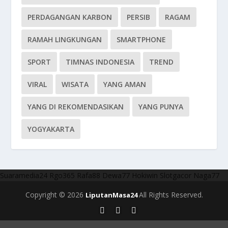
PERDAGANGAN KARBON
PERSIB
RAGAM
RAMAH LINGKUNGAN
SMARTPHONE
SPORT
TIMNAS INDONESIA
TREND
VIRAL
WISATA
YANG AMAN
YANG DI REKOMENDASIKAN
YANG PUNYA
YOGYAKARTA
Suaramedia24
Rgo365
Rafa88
Dewa77
Hokiwin
Slotgacor
Naga77
Copyright © 2026
All Rights Reserved.
LiputanMasa24