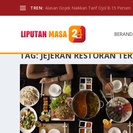
TREN:
Alasan Gojek Naikkan Tarif Ojol 8-15 Persen
BERAND
TAG:
JEJERAN RESTORAN TE