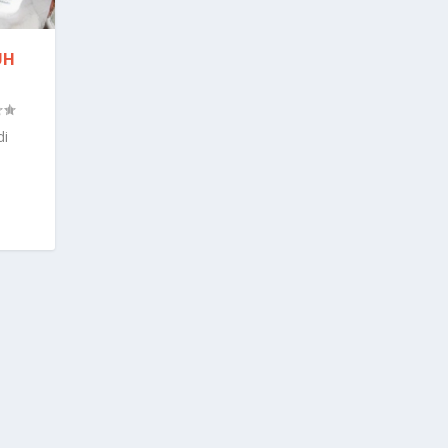
UH
di