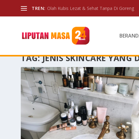
TREN:
Olah Kubis Lezat & Sehat Tanpa Di Goreng
BERAND
TAG:
JENIS SKINCARE YANG 