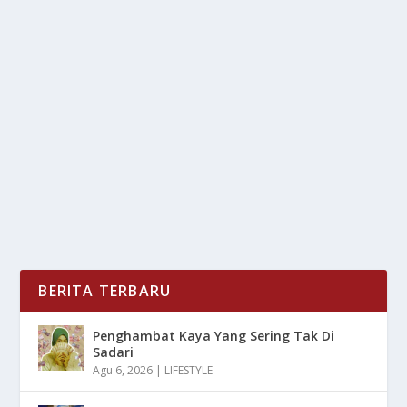
JENNIFER COPPEN DAN JUSTIN HUBNER:
KLARIFIKASI DAN FAKTA TERBARU
oleh
LiputanMasa 24
|
Sep 24, 2025
|
NEWS
|
0
|
Fakta Terbaru seputar hubungan antara aktris Jennifer
Coppen dan pesepakbola Justin Hubner terus...
BACA SELENGKAPNYA
BERITA TERBARU
Penghambat Kaya Yang Sering Tak Di
Sadari
Agu 6, 2026
|
LIFESTYLE