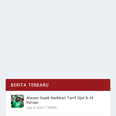
TEKNOLOGI SMART GLASSES YANG MAKIN
POPULER DI 2025
oleh
LiputanMasa 24
|
Sep 7, 2025
|
DIGITAL
,
TREND
|
0
|
Smart Glasses adalah teknologi yang paling menarik
perhatian di tahun 2025, perangkat ini...
BACA SELENGKAPNYA
BERITA TERBARU
Alasan Gojek Naikkan Tarif Ojol 8-15
Persen
Agu 9, 2026
|
TREND