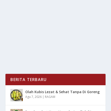
REFERENSI TERBAIK JAS HUJAN DARI EIGER
YANG BISA KALIAN PILIH
oleh
LiputanMasa 24
|
Jan 7, 2025
|
LIFESTYLE
|
0
|
Referensi Terbaik Jas Hujan Dari Eiger Yang Bisa
Kalian Pilih Untuk Nantinya Nyaman Di Gunakan Dan...
BACA SELENGKAPNYA
BERITA TERBARU
Olah Kubis Lezat & Sehat Tanpa Di Goreng
Agu 7, 2026
|
RAGAM