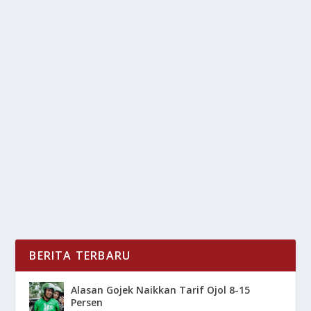
KAMPUS METAVERSE PERTAMA DI
INDONESIA RESMI DIBUKA
oleh
LiputanMasa 24
|
Jun 1, 2025
|
DIGITAL
,
NEWS
|
0
|
Kampus Metaverse Pertama kembali mencatat
sejarah dalam dunia pendidikan dengan peresmian
kampus...
BACA SELENGKAPNYA
BERITA TERBARU
Alasan Gojek Naikkan Tarif Ojol 8-15
Persen