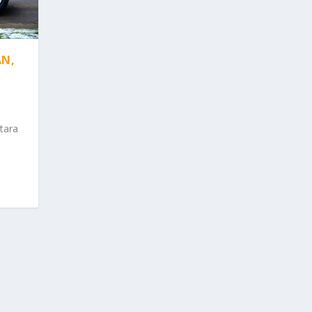
AN,
tara