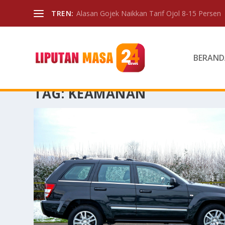
TREN:
Alasan Gojek Naikkan Tarif Ojol 8-15 Persen
BERAND
TAG:
KEAMANAN