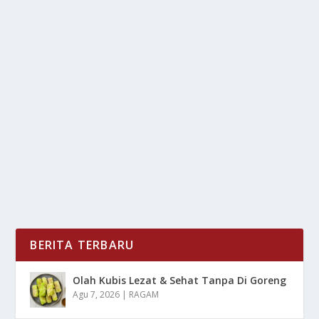
KEBIJAKAN BARU EROPA MENGURANGI
PEMBELIAN GAS RUSIA
oleh
LiputanMasa 24
|
Apr 4, 2025
|
DAERAH
,
NEWS
,
RAGAM
|
0
|
Kebijakan Baru Eropa untuk mengurangi
ketergantungan terhadap gas Rusia merupakan
bagian dari...
BACA SELENGKAPNYA
BERITA TERBARU
Olah Kubis Lezat & Sehat Tanpa Di Goreng
Agu 7, 2026
|
RAGAM