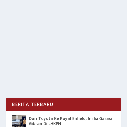
RUMAH IMPIAN KINI LEBIH DEKAT: BUNGA
KREDIT DISUBSIDI 10%
oleh
LiputanMasa 24
|
Sep 27, 2025
|
NEWS
|
0
|
Bunga Kredit menjadi faktor penentu yang sering
menghalangi masyarakat kelas menengah dan
bawah...
BACA SELENGKAPNYA
BERITA TERBARU
Dari Toyota Ke Royal Enfield, Ini Isi Garasi
Gibran Di LHKPN