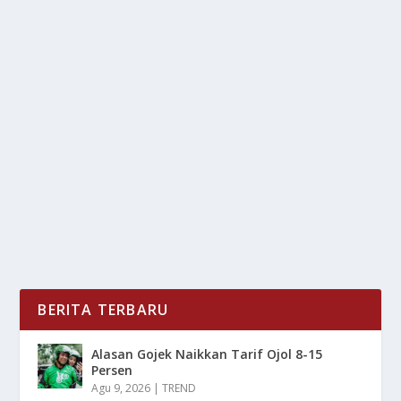
DEMI AMBISI AI, AS RELA KORBANKAN
IKLIM LEWAT PLTG BARU
oleh
mimin1 penulis
|
Jan 31, 2026
|
RAGAM
|
0
|
Demi Ambisi AI, AS Rela Korbankan Iklim Lewat PLTG
Baru Yang Memiliki Dampak Sangat Berbahaya Bagi...
BACA SELENGKAPNYA
BERITA TERBARU
Alasan Gojek Naikkan Tarif Ojol 8-15
Persen
Agu 9, 2026
|
TREND