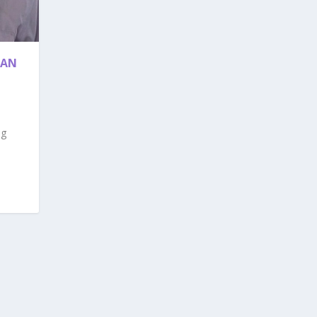
KAN
ng