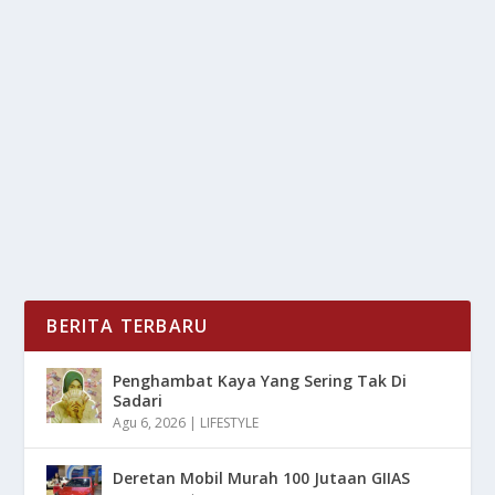
ATURAN BARU KOMDIGI: REGISTRASI SIM
CARD WAJIB SCAN WAJAH
oleh
mimin1 penulis
|
Jan 25, 2026
|
DIGITAL
|
0
|
Aturan Baru Komdigi: Registrasi SIM Card Wajib Scan
Wajah Kemudian Juga Jumlahnya Juga Di Batasi...
BACA SELENGKAPNYA
BERITA TERBARU
Penghambat Kaya Yang Sering Tak Di
Sadari
Agu 6, 2026
|
LIFESTYLE
Deretan Mobil Murah 100 Jutaan GIIAS