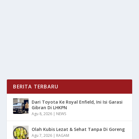
TREN TERATAS DI INTERNET 2025
oleh
LiputanMasa 24
|
Agu 23, 2025
|
DIGITAL
,
SPORT
|
0
|
Konten Olahraga kini mengalahkan topik politik yang
sering kali memecah belah, topik olahraga...
BACA SELENGKAPNYA
BERITA TERBARU
Dari Toyota Ke Royal Enfield, Ini Isi Garasi
Gibran Di LHKPN
Agu 8, 2026
|
NEWS
Olah Kubis Lezat & Sehat Tanpa Di Goreng
Agu 7, 2026
|
RAGAM