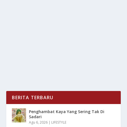
PENGARUH POSITIF MEMELIHARA KUCING
TERHADAP KESEHATAN
oleh
LiputanMasa 24
|
Jan 22, 2025
|
RAGAM
|
0
|
Pengaruh Positif Memelihara Kucing Terhadap
Kesehatan Dengan Berbagai Hal Baik Dalam
Kesenangan...
BACA SELENGKAPNYA
BERITA TERBARU
Penghambat Kaya Yang Sering Tak Di
Sadari
Agu 6, 2026
|
LIFESTYLE