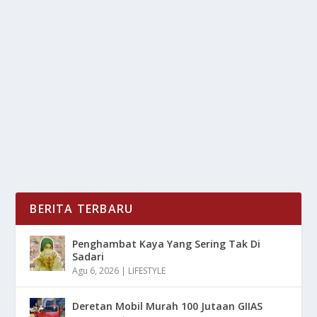
KULINERAN DI SABANG: BERBURU RASA
YANG BIKIN NAGIH
oleh
mimin1 penulis
|
Mei 28, 2026
|
DAERAH
|
0
|
Kulineran Di Sabang: Berburu Rasa Yang Bikin Nagih
Dengan Berbagai Hidangan Yang Wajib Kalian...
BACA SELENGKAPNYA
BERITA TERBARU
Penghambat Kaya Yang Sering Tak Di
Sadari
Agu 6, 2026
|
LIFESTYLE
Deretan Mobil Murah 100 Jutaan GIIAS