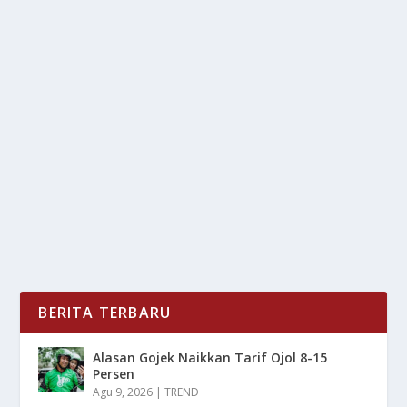
DERITA AMBORAWANG: LAHAN HILANG
TANPA GANTI RUGI TAMBANG
oleh
LiputanMasa 24
|
Nov 17, 2025
|
NEWS
|
0
|
Derita Amborawang: Lahan Hilang Tanpa Ganti Rugi
Tambang Yang Menjadi Permasalahan Baru Dan
Kenapa...
BACA SELENGKAPNYA
BERITA TERBARU
Alasan Gojek Naikkan Tarif Ojol 8-15
Persen
Agu 9, 2026
|
TREND