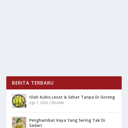
TIPS MENJADI ATLET PROFESIONAL:
LANGKAH-LANGKAH UNTUK SUKSES
oleh
LiputanMasa 24
|
Mar 14, 2025
|
BOLA
,
SPORT
|
0
|
Tips Menjadi Atlet Profesional bukanlah hal yang
mudah, tetapi dengan dedikasi, kerja keras, dan...
BACA SELENGKAPNYA
BERITA TERBARU
Olah Kubis Lezat & Sehat Tanpa Di Goreng
Agu 7, 2026
|
RAGAM
Penghambat Kaya Yang Sering Tak Di
Sadari