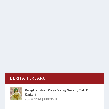
LELAH TERBANG? INI DAFTAR HOTEL
‘SELANGKAH’ DARI BANDARA YIA
oleh
LiputanMasa 24
|
Nov 9, 2025
|
DAERAH
|
0
|
Lelah Terbang? Ini Daftar Hotel ‘Selangkah’ Dari
Bandara YIA Yang Bisa Kalian Jadikan...
BACA SELENGKAPNYA
BERITA TERBARU
Penghambat Kaya Yang Sering Tak Di
Sadari
Agu 6, 2026
|
LIFESTYLE