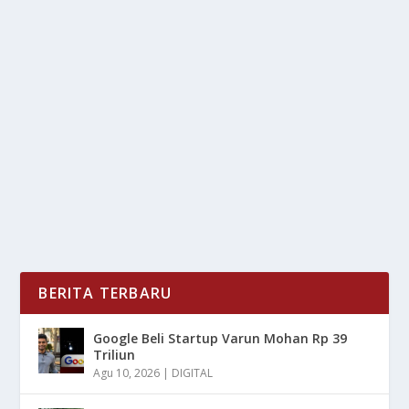
LENOVO YOGA 9I AURA: LAPTOP AI 2-IN-1
UNTUK PROFESIONAL
oleh
LiputanMasa 24
|
Nov 27, 2025
|
DIGITAL
|
0
|
Lenovo Yoga 9i Aura: Laptop AI 2-in-1 Untuk
Profesional Yang Di Rancang Secara Spesial Dalam...
BACA SELENGKAPNYA
BERITA TERBARU
Google Beli Startup Varun Mohan Rp 39
Triliun
Agu 10, 2026
|
DIGITAL