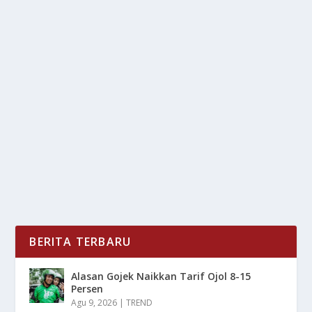
OJK PERKETAT ATURAN PINJOL UNTUK
LINDUNGI KONSUMEN
oleh
LiputanMasa 24
|
Mei 21, 2025
|
NEWS
,
RAGAM
|
0
|
OJK Perketat Aturan kembali mengeluarkan langkah
tegas dalam upaya memperketat pengawasan
terhadap...
BACA SELENGKAPNYA
BERITA TERBARU
Alasan Gojek Naikkan Tarif Ojol 8-15
Persen
Agu 9, 2026
|
TREND