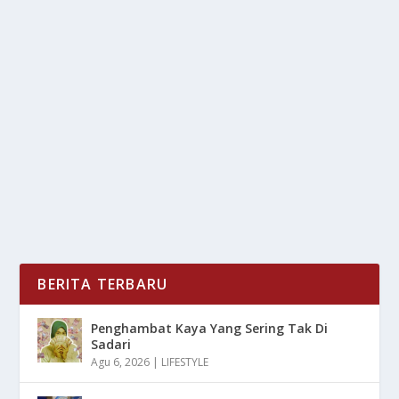
3 LOKASI BERSEPEDA YANG ADEM DI
JAKARTA
oleh
mimin1 penulis
|
Mar 6, 2026
|
DAERAH
|
0
|
3 Lokasi Bersepeda Yang Adem Di Jakarta Untuk
Nantinya Dapat Menjadi Rute Anda Ketika Ingin...
BACA SELENGKAPNYA
BERITA TERBARU
Penghambat Kaya Yang Sering Tak Di
Sadari
Agu 6, 2026
|
LIFESTYLE