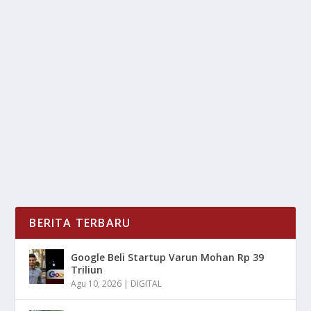
MIRIS! INDONESIA JAWARA PENIPUAN
LOKER DI ASIA PASIFIK
oleh
LiputanMasa 24
|
Nov 25, 2025
|
TREND
|
0
|
Miris! Indonesia Jawara Penipuan Loker Di Asia Pasifik
Dengan Berbagai Perjanjian Yang Ramai...
BACA SELENGKAPNYA
BERITA TERBARU
Google Beli Startup Varun Mohan Rp 39
Triliun
Agu 10, 2026
|
DIGITAL