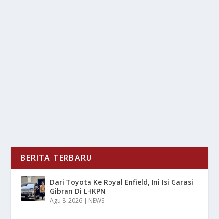
MACAN TUTUL JAWA TERANCAM PUNAH
oleh
LiputanMasa 24
|
Feb 19, 2025
|
NEWS
|
0
|
Macan Tutul Jawa Terancam Punah Sehingga Harus
Ada Upaya Konservasi Yang Di Lakukan Dengan
Segera...
BACA SELENGKAPNYA
BERITA TERBARU
Dari Toyota Ke Royal Enfield, Ini Isi Garasi
Gibran Di LHKPN
Agu 8, 2026
|
NEWS