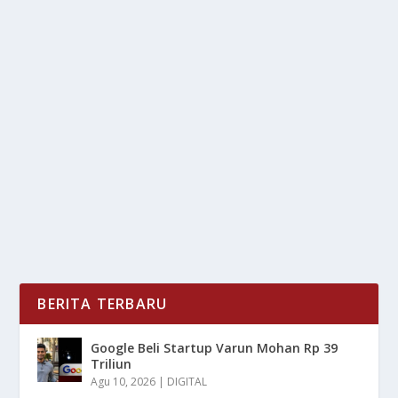
LARI MARATON: AGENDA SERU BUAT
BONDIG KELUARGA
oleh
mimin1 penulis
|
Apr 15, 2026
|
TREND
|
0
|
Lari Maraton: Agenda Seru Buat Bondig Keluarga
Yang Menjadi Sebuah Kebiasaan Positif Dalam
Meraih...
BACA SELENGKAPNYA
BERITA TERBARU
Google Beli Startup Varun Mohan Rp 39
Triliun
Agu 10, 2026
|
DIGITAL