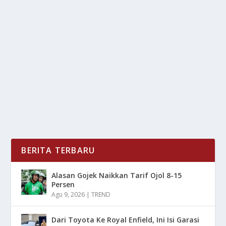
RAYMOND/JOAQUIN: GAGAL JUARA,
MENANG PENGALAMAN!
oleh
mimin1 penulis
|
Apr 25, 2026
|
BOLA
|
0
|
Raymond/Joaquin: Gagal Juara, Menang Pengalaman
Dengan Berbagai Momen Yang Harus Mereka
Pelajari...
BACA SELENGKAPNYA
BERITA TERBARU
Alasan Gojek Naikkan Tarif Ojol 8-15
Persen
Agu 9, 2026
|
TREND
Dari Toyota Ke Royal Enfield, Ini Isi Garasi