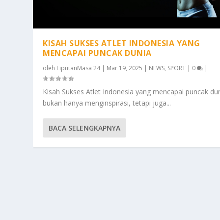
KISAH SUKSES ATLET INDONESIA YANG
MENCAPAI PUNCAK DUNIA
oleh
LiputanMasa 24
|
Mar 19, 2025
|
NEWS
,
SPORT
|
0
|
Kisah Sukses Atlet Indonesia yang mencapai puncak du
bukan hanya menginspirasi, tetapi juga...
BACA SELENGKAPNYA