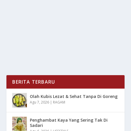
BUNCIT DENGAN CEPAT
oleh
LiputanMasa 24
|
Agu 7, 2025
|
RAGAM
|
0
|
Mengecilkan Perut buncit sering menjadi target
banyak orang, perut yang buncit tidak hanya...
BACA SELENGKAPNYA
BERITA TERBARU
Olah Kubis Lezat & Sehat Tanpa Di Goreng
Agu 7, 2026
|
RAGAM
Penghambat Kaya Yang Sering Tak Di
Sadari