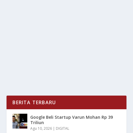
TREN FITNESS 2025: TEKNOLOGI
MENGUBAH CARA KITA BEROLAHRAGA
oleh
LiputanMasa 24
|
Mar 16, 2025
|
DIGITAL
,
NEWS
|
0
|
Tren Fitness 2025 semakin di pengaruhi oleh
kemajuan teknologi yang telah mengubah cara kita...
BACA SELENGKAPNYA
BERITA TERBARU
Google Beli Startup Varun Mohan Rp 39
Triliun
Agu 10, 2026
|
DIGITAL