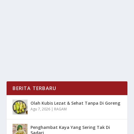
HASIL TEMU MENPORA DI MALAYSIA: INI 3
HAL YANG BAKAL BERUBAH
oleh
mimin1 penulis
|
Mar 27, 2026
|
SPORT
|
0
|
Hasil Temu Menpora Di Malaysia: Ini 3 Hal Yang Bakal
Berubah Dengan Berbagai Pokok Pembahasan...
BACA SELENGKAPNYA
BERITA TERBARU
Olah Kubis Lezat & Sehat Tanpa Di Goreng
Agu 7, 2026
|
RAGAM
Penghambat Kaya Yang Sering Tak Di
Sadari