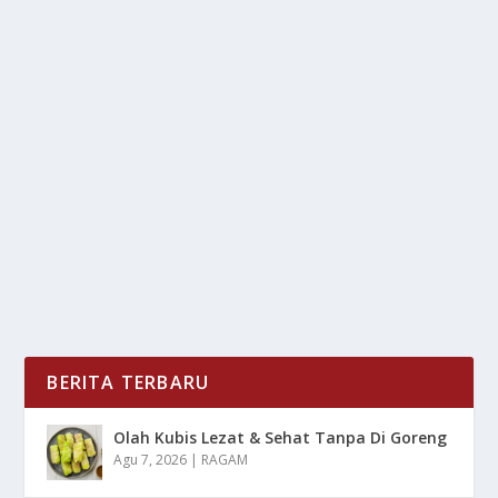
EKONOMI DIGITAL ASIA: MENYUSUN
REGULASI PLATFORM ECOMMERCE
oleh
LiputanMasa 24
|
Apr 4, 2025
|
DIGITAL
,
LIFESTYLE
,
NEWS
|
0
|
Ekonomi Digital Asia telah berkembang pesat dalam
beberapa tahun terakhir, dengan sektor...
BACA SELENGKAPNYA
BERITA TERBARU
Olah Kubis Lezat & Sehat Tanpa Di Goreng
Agu 7, 2026
|
RAGAM