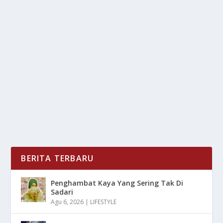
UPDATE IIMS 2026: MG TURUN HARGA
HINGGA RP87,5 JUTA
oleh
mimin1 penulis
|
Feb 11, 2026
|
TREND
|
0
|
Update IIMS 2026: MG Turun Harga Hingga Rp87,5
Juta Dengan Strategi Mereka Dalam Mendapatkan
Para...
BACA SELENGKAPNYA
BERITA TERBARU
Penghambat Kaya Yang Sering Tak Di
Sadari
Agu 6, 2026
|
LIFESTYLE