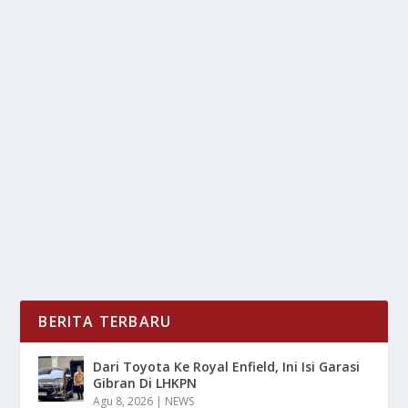
LIBURAN SERU DAN NYAMAN DI MIKIE
HOLIDAY BERASTAGI, MEDAN
oleh
LiputanMasa 24
|
Mei 31, 2025
|
DAERAH
,
RAGAM
|
0
|
Mikie Holiday adalah destinasi wahana liburan favorit
yang terletak di dataran tinggi Berastagi,...
BACA SELENGKAPNYA
BERITA TERBARU
Dari Toyota Ke Royal Enfield, Ini Isi Garasi
Gibran Di LHKPN
Agu 8, 2026
|
NEWS