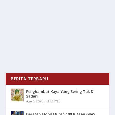
MITSUBISHI XFORCE JADI PRIMADONA
BARU DI PASAR SUV ASEAN
oleh
LiputanMasa 24
|
Sep 5, 2025
|
OTOMOTIF
|
0
|
Mitsubishi Xforce kini sangat menjanjikan di pasar
SUV ASEAN, kendaraan ini tidak hanya sekadar...
BACA SELENGKAPNYA
BERITA TERBARU
Penghambat Kaya Yang Sering Tak Di
Sadari
Agu 6, 2026
|
LIFESTYLE
Deretan Mobil Murah 100 Jutaan GIIAS