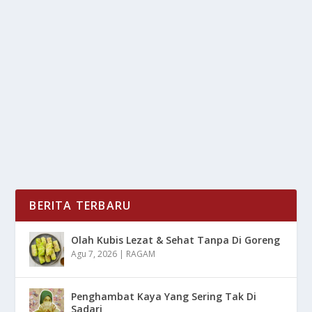
BISA DI PESAN! HONDA PRELUDE DI JUAL
TAK SAMPAI RP1 MILIAR
oleh
mimin1 penulis
|
Jan 23, 2026
|
OTOMOTIF
|
0
|
Bisa Di Pesan! Honda Prelude Di Jual Tak Sampai Rp1
Miliar Yang Menjadi Sorotan Bagi Para...
BACA SELENGKAPNYA
BERITA TERBARU
Olah Kubis Lezat & Sehat Tanpa Di Goreng
Agu 7, 2026
|
RAGAM
Penghambat Kaya Yang Sering Tak Di
Sadari