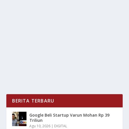
AKHIRNYA TERUNGKAP! GENDER BABY
BILLY DAN VIKA BIKIN TERHARU
oleh
LiputanMasa 24
|
Sep 16, 2025
|
NEWS
|
0
|
Gender Baby pasangan Billy dan Vika akhirnya
terungkap, momen yang sangat di nanti ini berhasil...
BACA SELENGKAPNYA
BERITA TERBARU
Google Beli Startup Varun Mohan Rp 39
Triliun
Agu 10, 2026
|
DIGITAL