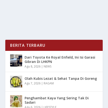
PAST LIVES, Film Debut Penyutradaraan Celine Song
Yang Tayang Perdana Pada Tahun 2023, Langsung...
BACA SELENGKAPNYA
BERITA TERBARU
Dari Toyota Ke Royal Enfield, Ini Isi Garasi
Gibran Di LHKPN
Agu 8, 2026
|
NEWS
Olah Kubis Lezat & Sehat Tanpa Di Goreng
Agu 7, 2026
|
RAGAM
Penghambat Kaya Yang Sering Tak Di
Sadari
Agu 6, 2026
|
LIFESTYLE