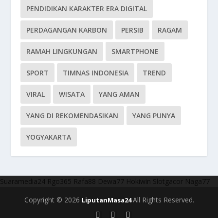
PENDIDIKAN KARAKTER ERA DIGITAL
PERDAGANGAN KARBON
PERSIB
RAGAM
RAMAH LINGKUNGAN
SMARTPHONE
SPORT
TIMNAS INDONESIA
TREND
VIRAL
WISATA
YANG AMAN
YANG DI REKOMENDASIKAN
YANG PUNYA
YOGYAKARTA
Suaramedia24
Rgo365
Rafa88
Dewa77
Hokiwin
Slotgacor
Naga77
Copyright © 2026
All Rights Reserved.
LiputanMasa24