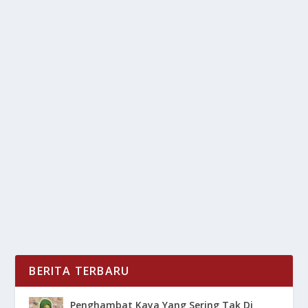
VINDES SPORT COMEBACK! BAHKAN VOLI
2 PECAHKAN MAHAKA!
oleh
LiputanMasa 24
|
Jun 1, 2025
|
NEWS
,
SPORT
|
0
|
Voli sebagai olahraga yang semakin di minati di
kalangan masyarakat Indonesia, kini mendapatkan...
BACA SELENGKAPNYA
BERITA TERBARU
Penghambat Kaya Yang Sering Tak Di