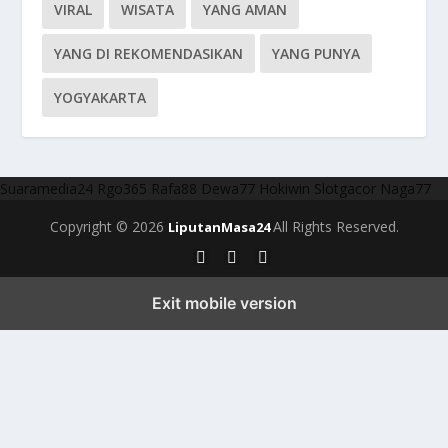
VIRAL
WISATA
YANG AMAN
YANG DI REKOMENDASIKAN
YANG PUNYA
YOGYAKARTA
Suaramedia24
Rgo365
Rafa88
Dewa77
Hokiwin
Slotgacor
Naga77
Copyright © 2026
All Rights Reserved.
LiputanMasa24
Exit mobile version