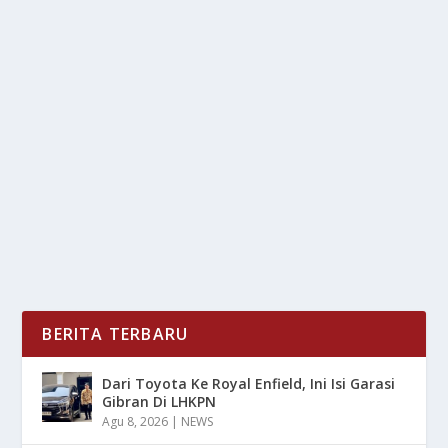
SUMBER DAYA ALAM TERANCAM: UPAYA
PELESTARIAN HUTAN
oleh
LiputanMasa 24
|
Feb 22, 2025
|
NEWS
,
TREND
|
0
|
Sumber Daya Alam Terancam, khususnya hutan,
merupakan bagian penting dari kehidupan di Bumi.
Hutan...
BACA SELENGKAPNYA
BERITA TERBARU
Dari Toyota Ke Royal Enfield, Ini Isi Garasi
Gibran Di LHKPN
Agu 8, 2026
|
NEWS